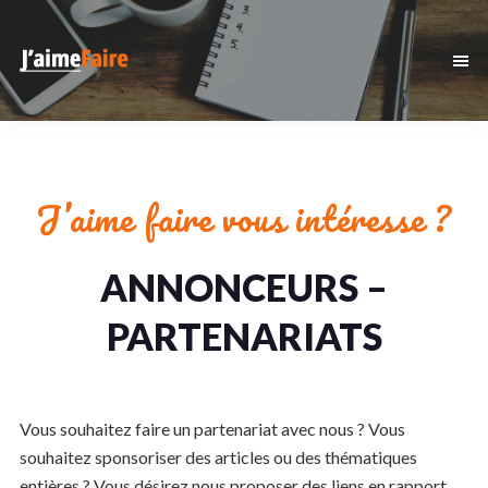
Passer
Passer
à
au
la
contenu
J'aime
Un
navigation
principal
Faire
site
principale
utilisant
WordPress
J’aime faire vous intéresse ?
ANNONCEURS –
PARTENARIATS
Vous souhaitez faire un partenariat avec nous ? Vous
souhaitez sponsoriser des articles ou des thématiques
entières ? Vous désirez nous proposer des liens en rapport