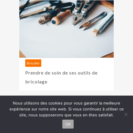
Bricoler
Prendre de soin de ses outils de
bricolage
Nous utilisons des cookies pour vous garantir la meilleure
Copyright J'aime Faire © 2026 | Pour tout renseignement,
expérience sur notre site web. Si vous continuez à utiliser ce
Besoin
site, nous supposerons que vous en êtes satisfait.
veuillez
nous contacter
...
d'aide ?
Powered by
Péché original
:)
OK