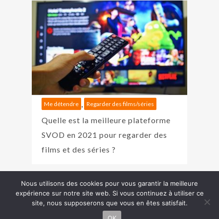
,
Me détendre
Regarder des films/séries
Quelle est la meilleure plateforme
SVOD en 2021 pour regarder des
films et des séries ?
Nous utilisons des cookies pour vous garantir la meilleure
Copyright J'aime Faire © 2026 | Pour tout renseignement,
expérience sur notre site web. Si vous continuez à utiliser ce
Besoin
site, nous supposerons que vous en êtes satisfait.
veuillez
nous contacter
...
d'aide ?
Powered by
Péché original
:)
OK