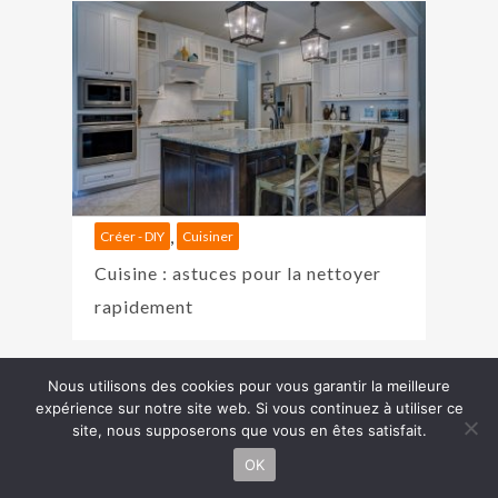
,
Créer - DIY
Cuisiner
Cuisine : astuces pour la nettoyer
rapidement
Nous utilisons des cookies pour vous garantir la meilleure
Copyright J'aime Faire © 2026 | Pour tout renseignement,
expérience sur notre site web. Si vous continuez à utiliser ce
Besoin
site, nous supposerons que vous en êtes satisfait.
veuillez
nous contacter
...
d'aide ?
Powered by
Péché original
:)
OK