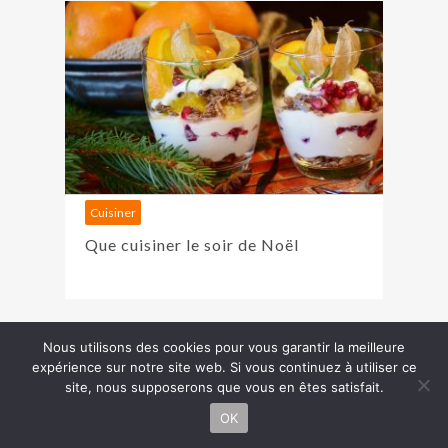
Cuisiner
Que cuisiner le soir de Noël
Nous utilisons des cookies pour vous garantir la meilleure
Copyright J'aime Faire © 2026 | Pour tout renseignement,
expérience sur notre site web. Si vous continuez à utiliser ce
Besoin
veuillez
nous contacter
...
site, nous supposerons que vous en êtes satisfait.
d'aide ?
Powered by
Péché original
:)
OK