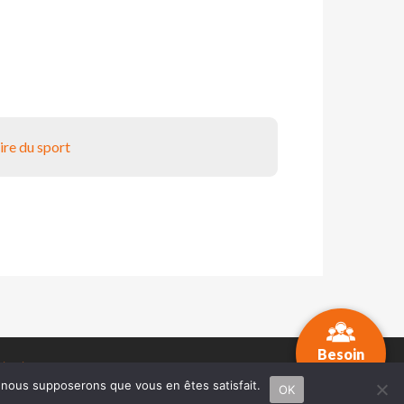
ire du sport
Besoin
tacter
...
d'aide ?
e, nous supposerons que vous en êtes satisfait.
OK