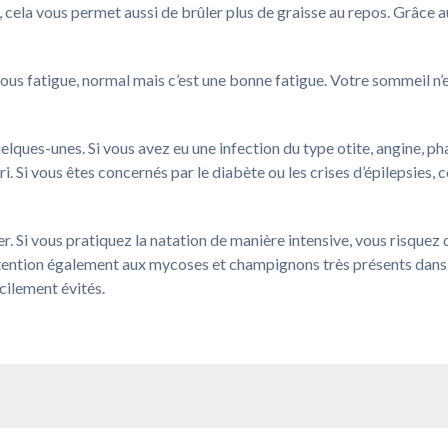
t, cela vous permet aussi de brûler plus de graisse au repos. Grâc
ous fatigue, normal mais c’est une bonne fatigue. Votre sommeil n’e
elques-unes. Si vous avez eu une infection du type otite, angine, pha
éri. Si vous êtes concernés par le diabète ou les crises d’épilepsies
. Si vous pratiquez la natation de manière intensive, vous risquez d
ttention également aux mycoses et champignons très présents dans
acilement évités.