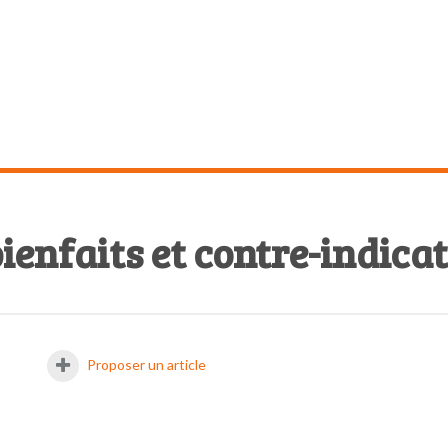
VOYAGER
CRÉER – DIY
BRICOLER – JARDINER
CUIS
bienfaits et contre-indica
Proposer un article