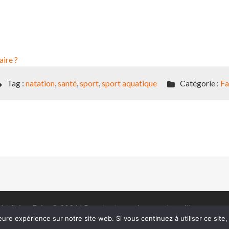
aire ?
Tag :
natation
,
santé
,
sport
,
sport aquatique
Catégorie :
Fa
ht J'aime Faire © 2026 | Pour tout renseignement, veuillez
nous con
eure expérience sur notre site web. Si vous continuez à utiliser ce sit
Powered by
Péché original
:)