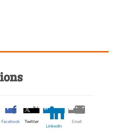
INER
ME DÉTENDRE
FAIRE DU SPORT
SORTIR
tions
Facebook
Twitter
Email
Linkedin