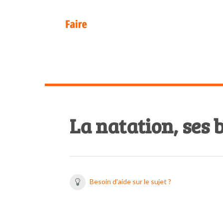
Passer
Passer
à
au
la
contenu
J'aime
Un
navigation
principal
Faire
site
principale
utilisant
WordPress
La natation, ses 
Besoin d'aide sur le sujet ?